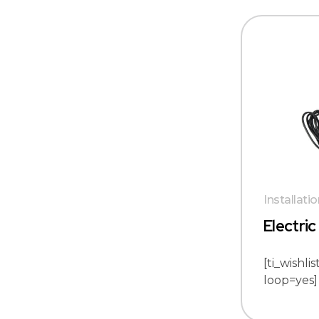
Installati
Electric 
[ti_wishli
loop=yes]