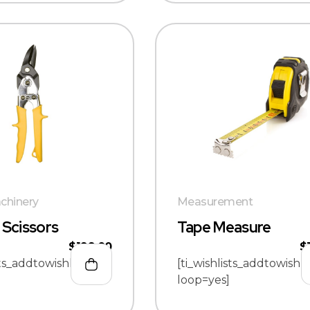
chinery
Measurement
 Scissors
Tape Measure
$
199.00
$
sts_addtowishlist
[ti_wishlists_addtowishli
loop=yes]