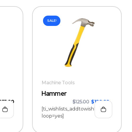
SALE!
Machine Tools
Hammer
255.00
$
125.00
$
120.00
st
[ti_wishlists_addtowishlist
loop=yes]