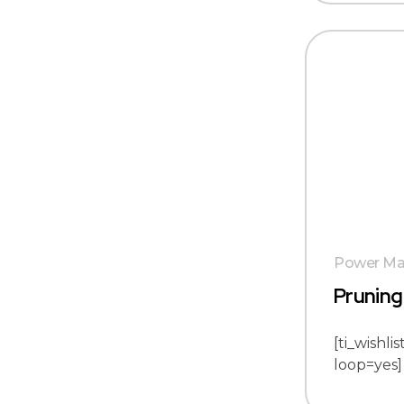
Power Ma
Pruning
[ti_wishli
loop=yes]