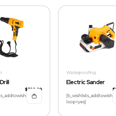
on
Waterproofing
Drill
Electric Sander
$
399.00
$
sts_addtowishlist
[ti_wishlists_addtowishli
loop=yes]