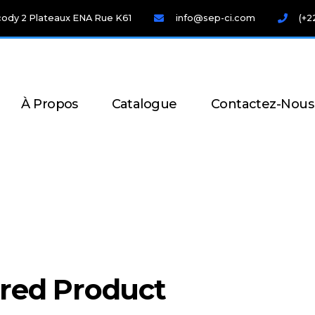
cody 2 Plateaux ENA Rue K61
info@sep-ci.com
(+2
À Propos
Catalogue
Contactez-Nous